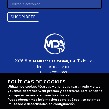
¡SUSCRÍBETE!
2026 ©
. Todos los
MDA Miranda Televisión, C.A
derechos reservados.
RIF: J-40929992-9
POLÍTICAS DE COOKIES
AVISO LEGAL
Utilizamos cookies técnicas y analíticas (para medir visitas
y fuentes de tráfico web) propias y de terceros para brindarle
la mejor experiencia en nuestro sitio web.
Powered by
2REAL
Puede obtener más información sobre qué cookies estamos
utilizando o desactivarlas en configuración.